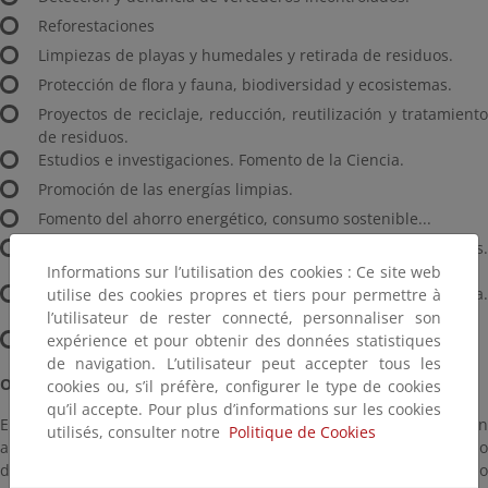
Reforestaciones
Limpiezas de playas y humedales y retirada de residuos.
Protección de flora y fauna, biodiversidad y ecosistemas.
Proyectos de reciclaje, reducción, reutilización y tratamiento
de residuos.
Estudios e investigaciones. Fomento de la Ciencia.
Promoción de las energías limpias.
Fomento del ahorro energético, consumo sostenible...
Creación y cuidado de jardines y huertos ecológicos.
Compostaje
Informations sur l’utilisation des cookies : Ce site web
Programas formativos de protección de la naturaleza.
utilise des cookies propres et tiers pour permettre à
Concienciación
l’utilisateur de rester connecté, personnaliser son
Protección del patrimonio etnográfico y natural
expérience et pour obtenir des données statistiques
de navigation. L’utilisateur peut accepter tous les
Objetivos
cookies ou, s’il préfère, configurer le type de cookies
qu’il accepte. Pour plus d’informations sur les cookies
El objetivo general de Voz Natura es fomentar la recuperación
utilisés, consulter notre
Politique de Cookies
ambiental, la protección de los ecosistemas y difundir un modelo
de crecimiento sostenible y respetuoso con el entorno, implicando