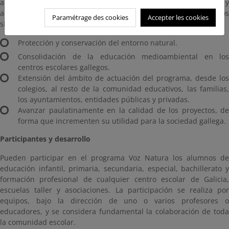
a la comunidad educativa con actividades de concienciación y
acción directa. Como objetivos específicos, detallamos los
Paramétrage des cookies
Accepter les cookies
siguientes:
Protección y conservación del entorno natural.
Consolidación de la educación medioambiental en los
centros escolares gallegos.
Extensión del ámbito de actuación del programa, desde los
colegios, al resto de la comunidad educativos, las familias,
los ayuntamientos, entidades públicas y privadas.
Avanzar paulatinamente en la calidad de los proyectos, de
forma que incrementen su utilidad para la sociedad gallega.
Participantes y desarrollo
Pueden participar en el programa Voz Natura los alumnos de
educación infantil, primaria, secundaria, especial, bachillerato y
formación profesional de cualquier centro escolar de Galicia,
escuelas taller y asociaciones. La participación se realiza por
equipos, bajo la dirección de uno o varios profesores o
educadores, y se considera fundamental la colaboración de toda
la comunidad escolar.