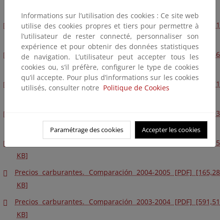
KB]
Informations sur l’utilisation des cookies : Ce site web
Precios carburantes. Comparación 2009-2010 [PDF] [227,81
utilise des cookies propres et tiers pour permettre à
l’utilisateur de rester connecté, personnaliser son
KB]
expérience et pour obtenir des données statistiques
Precios carburantes. Comparación 2008-2009 [PDF] [172,46
de navigation. L’utilisateur peut accepter tous les
cookies ou, s’il préfère, configurer le type de cookies
KB]
qu’il accepte. Pour plus d’informations sur les cookies
Precios carburantes. Comparación 2007-2008 [PDF] [145,71
utilisés, consulter notre
Politique de Cookies
KB]
Precios carburantes. Comparación 2006-2007 [PDF] [275,03
KB]
Paramétrage des cookies
Accepter les cookies
Precios carburantes. Comparación 2005-2006 [PDF] [216,35
KB]
Precios carburantes. Comparación 2004-2005 [PDF] [165,28
KB]
Precios carburantes. Comparación 2003-2004 [PDF] [591,51
KB]