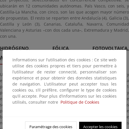
ubicarán en 12 comunidades autónomas. País Vasco, con seis, y
Castilla-La Mancha, con cinco, son las que acogen mayor número
de propuestas. El resto se reparten entre Andalucía (4), Galicia (3),
Castilla y León (3), Canarias, Cataluña, Navarra, Comunidad
Valenciana y Asturias –con dos cada una–, Extremadura y Madrid,
con una.
HIDRÓGENO, EÓLICA, FOTOVOLTAICA,
ALMACENAMIENTO
Informations sur l’utilisation des cookies : Ce site web
utilise des cookies propres et tiers pour permettre à
l’utilisateur de rester connecté, personnaliser son
Un 30% de los expedientes corresponden a la fabricación y
expérience et pour obtenir des données statistiques
ensamblaje de electrolizadores y otros componentes para la
de navigation. L’utilisateur peut accepter tous les
producción de H2
verde
(10 proyectos). Por su parte, un 33% (11
cookies ou, s’il préfère, configurer le type de cookies
proyectos) se asignan a desarrollos de estructuras y
qu’il accepte. Pour plus d’informations sur les cookies
equipamientos eólicos. Otros siete (un 21%) son proyectos de
utilisés, consulter notre
Politique de Cookies
solar fotovoltaica, cuatro de equipos y componentes de baterías
para almacenamiento eléctrico (12%) y uno más de fabricación de
bombas de calor (3%). Todos ellos atienden al principio rector de
no causar un daño significativo al medio ambiente (DNSH, por sus
Paramétrage des cookies
Accepter les cookies
siglas en inglés).