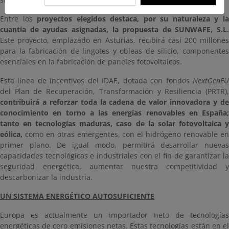
Entre los
proyectos elegidos destaca, por su naturaleza y l
cuantía de ayudas asignadas, la propuesta de SUNWAFE, S.L.
Este proyecto, emplazado en Asturias, recibirá casi 200 millones
para la fabricación de lingotes y obleas de silicio, componentes
esenciales en la fabricación de paneles fotovoltaicos.
Esta línea de incentivos del IDAE, dotada con fondos
NextGenEU
del Plan de Recuperación, Transformación y Resiliencia (PRTR),
contribuirá a reforzar toda la cadena de valor innovadora y de
conocimiento en torno a las energías renovables en España;
tanto en tecnologías maduras, caso de la solar fotovoltaica y
eólica,
como en otras emergentes, con el hidrógeno renovable en
primer plano. De igual modo, permitirá desarrollar nuevas
capacidades tecnológicas e industriales con el fin de garantizar la
seguridad energética, aumentar nuestra competitividad y
descarbonizar la industria.
UN SISTEMA ENERGÉTICO AUTOSUFICIENTE
Europa es actualmente un importador neto de tecnologías
energéticas de cero emisiones netas. Estas tecnologías están en el