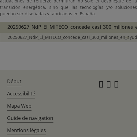
actuaciones de refuerzo permitirán no sólo el despliegue de la
transición energética, sino que las tecnologías y/o soluciones
puedan ser diseñadas y fabricadas en España.
20250627_NdP_El_MITECO_concede_casi_300_millones_
20250627_NdP_El_MITECO_concede_casi_300_millones_en_ayud
Début
Instagr
Twitte
Fac
Accessibilité
Mapa Web
Guide de navigation
Mentions légales