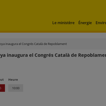
Le ministère
Énergie
Envi
oya inaugura el Congrés Català de Repoblament
ya inaugura el Congrés Català de Repoblame
but
Heure
5
10:00