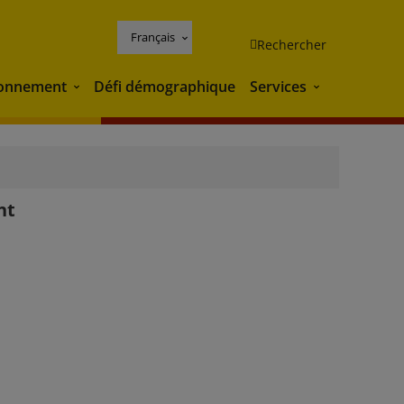
Français
Rechercher
ronnement
Défi démographique
Services
Environnement
Services
nt