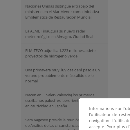
Naciones Unidas distingue el trabajo del
ministerio en el Mar Menor como Iniciativa
Emblemática de Restauración Mundial
La AEMET inaugura su nuevo radar
meteorológico en Almagro, Ciudad Real
El MITECO adjudica 1.223 millones a siete
proyectos de hidrógeno verde
Una primavera muy lluviosa dará paso a un
verano probablemente más cálido de lo
normal
Nacen en El Saler (Valencia) los primeros
escribanos palustres iberorientales criados
en cautividad en España
Informations sur l’ut
l’utilisateur de res
Sara Aagesen preside la reunión del Comité
navigation. L’utilisa
de Análisis de las circunstancias que
accepte. Pour plus d’