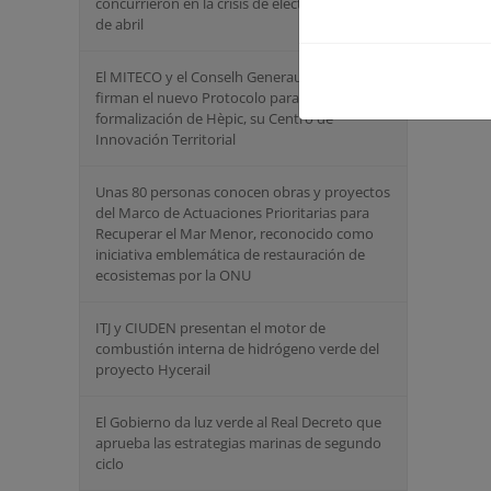
concurrieron en la crisis de electricidad del 28
de abril
El MITECO y el Conselh Generau d’ Aran
firman el nuevo Protocolo para la
formalización de Hèpic, su Centro de
Innovación Territorial
Unas 80 personas conocen obras y proyectos
del Marco de Actuaciones Prioritarias para
Recuperar el Mar Menor, reconocido como
iniciativa emblemática de restauración de
ecosistemas por la ONU
ITJ y CIUDEN presentan el motor de
combustión interna de hidrógeno verde del
proyecto Hycerail
El Gobierno da luz verde al Real Decreto que
aprueba las estrategias marinas de segundo
ciclo