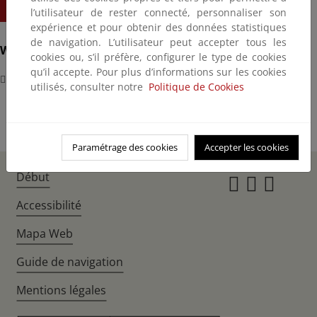
15/06/2025
19:30
l’utilisateur de rester connecté, personnaliser son
expérience et pour obtenir des données statistiques
de navigation. L’utilisateur peut accepter tous les
Where?
cookies ou, s’il préfère, configurer le type de cookies
qu’il accepte. Pour plus d’informations sur les cookies
VIDEOCONFERENCIA
utilisés, consulter notre
Politique de Cookies
Paramétrage des cookies
Accepter les cookies
Début
Instagr
Twitte
Fac
Accessibilité
Mapa Web
Guide de navigation
Mentions légales