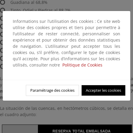
Guadiana al 68,8%
Tinto, Odiel y Piedras al 88,2%
Guadalete-Barbate al 52,8%
Informations sur l’utilisation des cookies : Ce site web
Guadalquivir al 58,0%
utilise des cookies propres et tiers pour permettre à
l’utilisateur de rester connecté, personnaliser son
Cuenca Mediterránea Andaluza al 56,7%
expérience et pour obtenir des données statistiques
Segura al 31,3%
de navigation. L’utilisateur peut accepter tous les
Júcar al 62,1%
cookies ou, s’il préfère, configurer le type de cookies
Ebro al 89,3%
qu’il accepte. Pour plus d’informations sur les cookies
utilisés, consulter notre
Politique de Cookies
Cuencas internas de Cataluña al 82,6%
Las precipitaciones han sido abundantes en la vertiente Atlántica
y han afectado considerablemente a la vertiente Mediterránea.
La
Paramétrage des cookies
Accepter les cookies
máxima se ha producido en San Sebastián - Donostia con 76,7
mm (76,7 l/m²)
La situación de las cuencas, en hectómetros cúbicos, se detalla en
el cuadro adjunto: