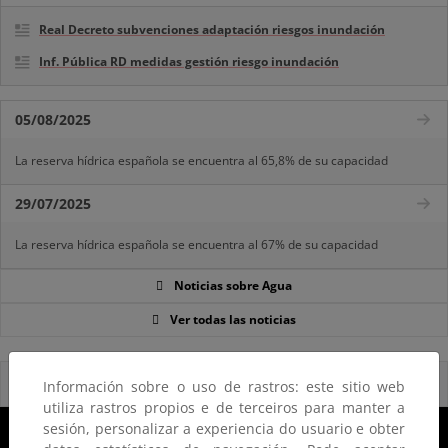
Real Decreto subvenciones adaptación riesgos inundación
Inf. Pública RD medidas gestión riesgo inundación
05/08/2025
La reserva hídrica española se encuentra al 65,8% de su capacidad
29/07/2025
La reserva hídrica española se encuentra al 67% de su capacidad
Noticias sobre Agua
Ver todas las noticias
Reservas Naturales Fluviales 2020
Información sobre o uso de rastros: este sitio web
utiliza rastros propios e de terceiros para manter a
sesión, personalizar a experiencia do usuario e obter