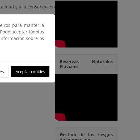
calidad y a la conservación
ceiros para manter a
 Pode aceptar tódolos
 información sobre os
Reservas Naturales
Fluviales
es
Aceptar cookies
Gestión de los riesgos
de inundación