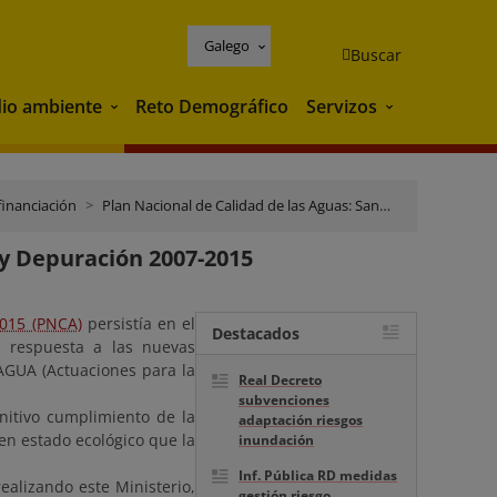
Galego
Buscar
io ambiente
Reto Demográfico
Servizos
Medio ambiente
Servizos
financiación
Plan Nacional de Calidad de las Aguas: Saneamiento y Depuración 2007-2015
 y Depuración 2007-2015
2015 (PNCA)
persistía en el
Destacados
a respuesta a las nuevas
AGUA (Actuaciones para la
Real Decreto
subvenciones
itivo cumplimiento de la
adaptación riesgos
en estado ecológico que la
inundación
Inf. Pública RD medidas
ealizando este Ministerio,
gestión riesgo