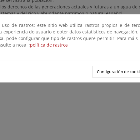
 de servicio a la población.
 los derechos de las generaciones actuales y futuras a un agua de 
istemas y del rico y abundante patrimonio natural español.
 uso de rastros: este sitio web utiliza rastros propios e de ter
 a experiencia do usuario e obter datos estatísticos de navegación.
xa, pode configurar que tipo de rastros quere permitir. Para máis
nsulte a nosa ;
política de rastros
Configuración de cooki