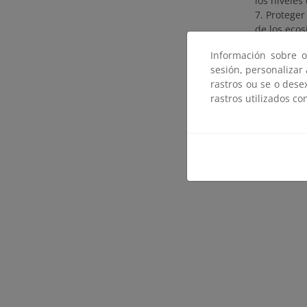
los niveles
7. Proteger
de los ecos
Información sobre o
sesión, personalizar
rastros ou se o dese
rastros utilizados co