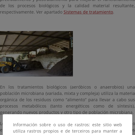
de los procesos biológicos y la calidad material resultante,
respectivamente. Ver apartado
Sistemas de tratamiento
.
En los tratamientos biológicos (aeróbicos o anaerobios) una
población microbiana (variada, mixta y compleja) utiliza la materia
orgánica de los residuos como “alimento” para llevar a cabo sus
procesos metabólicos (tanto energéticos como de síntesis),
generando nuevos productos y otro tipo de población microbiana.
Los residuos vegetales leñosos (poda) son un material necesario
Información sobre o uso de rastros: este sitio web
en los tratamientos de compostaje de la FORS (y de otros residuos
utiliza rastros propios e de terceiros para manter a