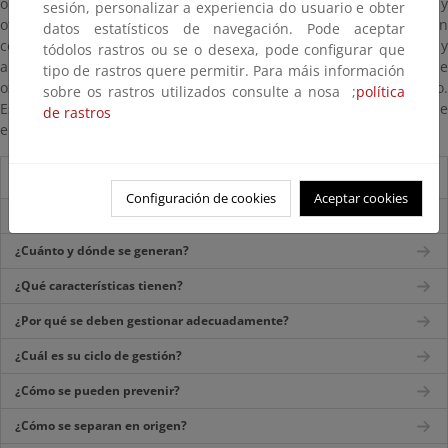
orgánicos como los lodos de depuradora, residuos ganaderos y
sesión, personalizar a experiencia do usuario e obter
otros residuos orgánicos de origen industrial) ya que funcionan
datos estatísticos de navegación. Pode aceptar
como material estructurante (favorece la relación C/N adecuada y
tódolos rastros ou se o desexa, pode configurar que
aporta estructura a la mezcla para facilitar la presencia de
tipo de rastros quere permitir. Para máis información
oxigeno en el proceso), que favorece las condiciones del proceso.
sobre os rastros utilizados consulte a nosa ;
política
Esta fracción también puede utilizarse como biomasa combustible
de rastros
en procesos de generación de energía.
Biorresiduos
Configuración de cookies
Aceptar cookies
¿Qué son los biorresiduos domésticos?
¿Cuánto y dónde se generan?
¿Qué características tienen?
¿Por qué se deben gestionar adecuadamente?
¿Cuál es su ciclo de gestión?
¿Cómo se pueden prevenir?
¿Cómo se separan en origen?