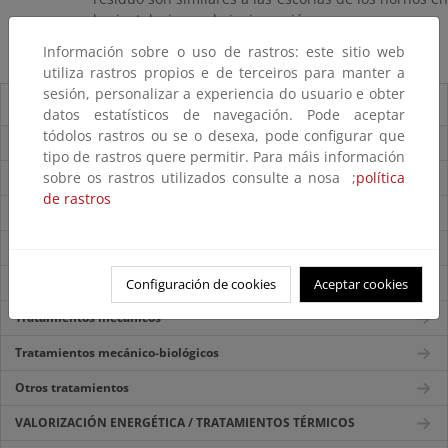
las instalaciones de incineración.
Información sobre o uso de rastros: este sitio web
utiliza rastros propios e de terceiros para manter a
sesión, personalizar a experiencia do usuario e obter
Sistemas de tratamiento
datos estatísticos de navegación. Pode aceptar
tódolos rastros ou se o desexa, pode configurar que
Introducción
tipo de rastros quere permitir. Para máis información
sobre os rastros utilizados consulte a nosa ;
política
VALORIZACIÓN Y RECICLAJE MATERIAL
de rastros
Preparación para la reutilización
Tratamientos biológicos: compostaje
Tratamientos biológicos: biometanización
Configuración de cookies
Aceptar cookies
Tratamientos mecánicos
Tratamientos mecánico-biológicos
Otros tratamientos
VALORIZACIÓN ENERGÉTICA / TRATAMIENTOS TÉRMICOS