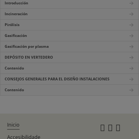
Introducción
Incineración
Pirólisis
Gasificación
Gasificación por plasma
DEPÓSITO EN VERTEDERO
Contenido
CONSEJOS GENERALES PARA EL DISEÑO INSTALACIONES
Contenido
Inicio
Instagr
Twitte
Fac
Accesibilidade