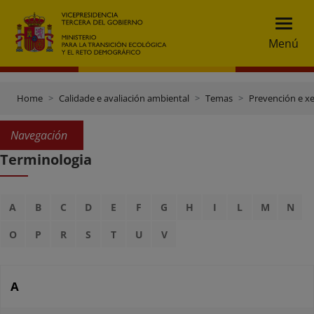
Menú
Home
Calidade e avaliación ambiental
Temas
Prevención e xe
Navegación
Terminologia
A
B
C
D
E
F
G
H
I
L
M
N
O
P
R
S
T
U
V
A