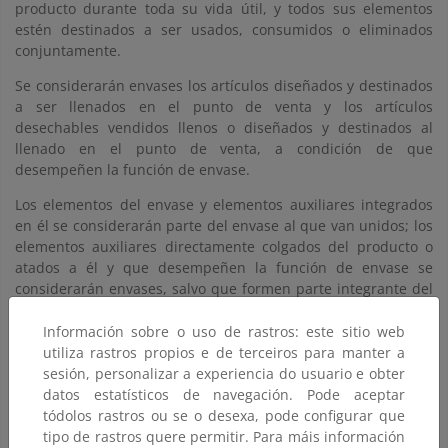
producto durante toda su vida útil, y todos sus elementos
estén destinados a ser usados, consumidos o eliminados
conjuntamente.
Se considerarán envases los artículos diseñados y destinados
a ser llenados en el punto de venta y los artículos
desechables vendidos llenos o diseñados y destinados al
llenado en el punto de venta, a condición de que
desempeñen la función de envase.
Los elementos del envase y elementos auxiliares integrados
en él se considerarán parte del envase al que van unidos; los
elementos auxiliares directamente colgados del producto o
atados a él y que desempeñen la función de envase se
considerarán envases, salvo que formen parte integrante del
producto y todos sus elementos estén destinados a ser
consumidos o eliminados conjuntamente.
Información sobre o uso de rastros: este sitio web
utiliza rastros propios e de terceiros para manter a
Se consideran envases industriales o comerciales aquellos
sesión, personalizar a experiencia do usuario e obter
que sean de uso y consumo exclusivo en las industrias,
datos estatísticos de navegación. Pode aceptar
comercios, servicios o explotaciones agrícolas y ganaderas y
tódolos rastros ou se o desexa, pode configurar que
que, por tanto, no sean susceptibles de uso y consumo
tipo de rastros quere permitir. Para máis información