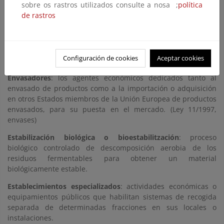
ordinario en los domicilios particulares. (Ley 11/1997,
sobre os rastros utilizados consulte a nosa ;
política
envases)
de rastros
Envases Ligeros
: Fracción de envases que se caracteriza por
tener una baja relación peso/volumen. Fundamentalmente
está constituida por botellas y botes de plástico, plástico film,
Configuración de cookies
Aceptar cookies
latas y brics o cartón para bebidas.
Envasadores
: los agentes económicos dedicados tanto al
envasado de productos como a la importación o adquisición
en otros Estados miembros de la Unión Europea de productos
envasados, para su puesta en el mercado. (Ley 11/1997,
envases)
Estabilización biológica o bioestabilitzación
: proceso
biológico controlado de descomposición aerobia de los
residuos fermentables para obtener un material
biológicamente estable.
Establecimientos especializados
: actividades económicas o
equipamientos públicos que habilitan sistemas de recogida
separada de determinadas fracciones en sus locales o
instalaciones.