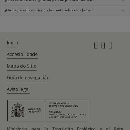
¿Qué aplicaciones tienen los materiales reciclados?
Inicio
Instagr
Twitte
Fac
Accesibilidade
Mapa do Sitio
Guía de navegación
Aviso legal
Ministerio para la Transición Ecológica y el Reto