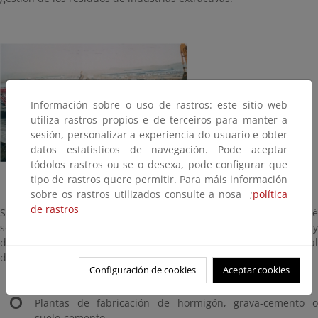
Información sobre o uso de rastros: este sitio web
utiliza rastros propios e de terceiros para manter a
sesión, personalizar a experiencia do usuario e obter
datos estatísticos de navegación. Pode aceptar
tódolos rastros ou se o desexa, pode configurar que
tipo de rastros quere permitir. Para máis información
sobre os rastros utilizados consulte a nosa ;
política
de rastros
Se considera parte integrante de la obra toda instalación que dé
servicio exclusivo a la misma, y en la medida en que su montaje y
desmontaje tenga lugar durante la ejecución de la obra o al final
de la misma, tales como:
Configuración de cookies
Aceptar cookies
Plantas de machaqueo,
Plantas de fabricación de hormigón, grava-cemento o
suelo-cemento,