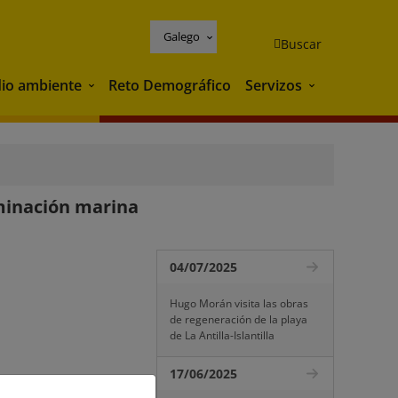
Galego
Buscar
io ambiente
Reto Demográfico
Servizos
Medio ambiente
Servizos
minación marina
04/07/2025
Hugo Morán visita las obras
de regeneración de la playa
de La Antilla-Islantilla
17/06/2025