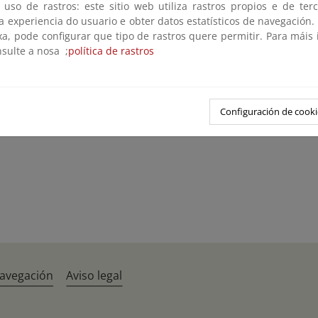
 uso de rastros: este sitio web utiliza rastros propios e de ter
estigación
 a experiencia do usuario e obter datos estatísticos de navegación.
arios y revistas especializadas
xa, pode configurar que tipo de rastros quere permitir. Para máis
ormación general y conferencias internacionales
nsulte a nosa ;
política de rastros
taforma Tecnológica para la Protección de la Costa y del Medio Mar
 Estatal de Protección de la Ribera del Mar contra la Contaminació
Configuración de cooki
navegación
Aviso legal