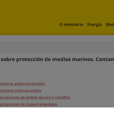
O ministerio
Energía
Med
 sobre protección de medios marinos. Conta
anismos gubernamentales
anismos internacionales
nizaciones de ámbito técnico y científico
anizaciones No Gubernamentales
ha contra la contaminación marina