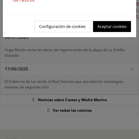
terrestre del tramo de costa de unos 428 metros de
longitud, en la margen derecha del río Guadalquivir,
aprobado por O.M. de 7 de diciembre de 1988, en el T.M.
de Coria del Río”. Ref.: DL50.
Configuración de cookies
Aceptar cookies
04/07/2025
Hugo Morán visita las obras de regeneración de la playa de La Antilla-
Islantilla
17/06/2025
El Gobierno da luz verde al Real Decreto que aprueba las estrategias
marinas de segundo ciclo
Noticias sobre Costas y Medio Marino
Ver todas las noticias