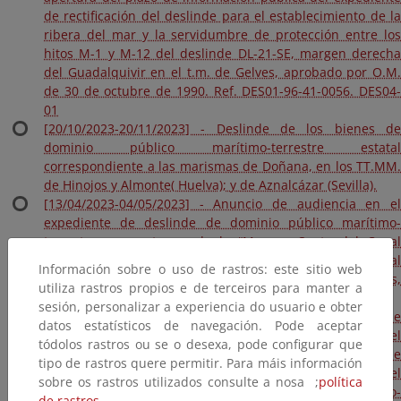
de rectificación del deslinde para el establecimiento de la
ribera del mar y la servidumbre de protección entre los
hitos M-1 y M-12 del deslinde DL-21-SE, margen derecha
del Guadalquivir en el t.m. de Gelves, aprobado por O.M.
de 30 de octubre de 1990. Ref. DES01-96-41-0056. DES04-
01
[20/10/2023-20/11/2023] - Deslinde de los bienes de
dominio público marítimo-terrestre estatal
correspondiente a las marismas de Doñana, en los TT.MM.
de Hinojos y Almonte( Huelva); y de Aznalcázar (Sevilla).
[13/04/2023-04/05/2023] - Anuncio de audiencia en el
expediente de deslinde de dominio público marítimo-
terrestre en un tramo de la “Margen Oeste del Canal
Alfonso XIII, a lo largo de la fachada de la parcela catastral
Información sobre o uso de rastros: este sitio web
4911002TG3441S” donde se ubica la Fábrica de Tabacos,
utiliza rastros propios e de terceiros para manter a
en el t.m. de Sevilla. Ref: DES01/22/41/0001
sesión, personalizar a experiencia do usuario e obter
[03/12/2018-03/01/2019] - Anuncio de 5 de noviembre de
datos estatísticos de navegación. Pode aceptar
2018 por el que se somete a información pública el
tódolos rastros ou se o desexa, pode configurar que
expediente de “Posible declaración de innecesariedad de
tipo de rastros quere permitir. Para máis información
los terrenos comprendidos entre los vértices 32 y 38 del
sobre os rastros utilizados consulte a nosa ;
política
deslinde de los bienes de dominio público marítimo-
de rastros