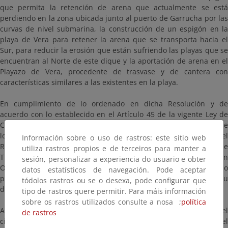
que permita la retención de arena que actualmente se está
perdiendo en la zona ubicada junto al puerto de Garrucha por las
curvas de nivel submarina, la construcción de un espigón en la
playa de Vera para retener la arena que se transporta hacia el
Sur, para reducir la erosión que están sufriendo las playas que se
encuentran al Norte de este dique y la aportación de arena en el
Playazo de Vera, procedente de trasvase y de cantera con
características similares a las existentes en la playa.
En cumplimiento de lo ordenado en dicha Resolución y de
acuerdo con lo establecido en el Artículo 45 de la vigente Ley de
Costas, se somete a trámite de Información Pública y a Informe de
los Organismos que se relacionan en el Artículo 98 del
Información sobre o uso de rastros: este sitio web
Reglamento General para su aplicación, durante un plazo de
utiliza rastros propios e de terceiros para manter a
TREINTA (30) días, a contar desde su publicación en el Boletín
sesión, personalizar a experiencia do usuario e obter
Oficial de la Provincia de Almería, pudiéndose formular en dicho
datos estatísticos de navegación. Pode aceptar
plazo las alegaciones por escrito que estimen pertinentes a su
tódolos rastros ou se o desexa, pode configurar que
derecho.
tipo de rastros quere permitir. Para máis información
sobre os rastros utilizados consulte a nosa ;
política
Asimismo y con el fin de que los interesados puedan examinar el
de rastros
citado Proyecto, durante el período de Información Pública el