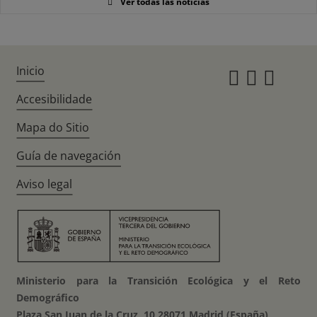
Ver todas las noticias
Inicio
Instagr
Twitte
Fac
Accesibilidade
Mapa do Sitio
Guía de navegación
Aviso legal
Ministerio para la Transición Ecológica y el Reto
Demográfico
Plaza San Juan de la Cruz, 10 28071 Madrid (España)