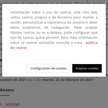
publicación de este anuncio en el Boletín Oficial del Estado, y
podrá ser examinado en las oficinas de este Servicio Provincial de
Información sobre o uso de rastros: este sitio web
Costas en Lugo, Ronda da Muralla, 131, 1º, 27004 Lugo, y en las
utiliza rastros propios e de terceiros para manter a
oficinas de este Servicio en Foz, edificio CENIMA, Avda. da Ribeira
sesión, personalizar a experiencia do usuario e obter
s/n 3º, 27780 Foz, en horario de 9,00 a 14,00 horas de lunes a
datos estatísticos de navegación. Pode aceptar
viernes. También podrá consultarse el proyecto de la solicitud en
tódolos rastros ou se o desexa, pode configurar que
esta página.
tipo de rastros quere permitir. Para máis información
sobre os rastros utilizados consulte a nosa ;
política
Durante este plazo podrán formularse asimismo las alegaciones
de rastros
que se estimen oportunas.
Prazo de remisión
Configuración de cookies
Aceptar cookies
Prazo para enviar documentos a partir do día
mércores, 27 d
xaneiro de 2021
ata o día
martes, 23 de febreiro de 2021
Anexos
Solicitud