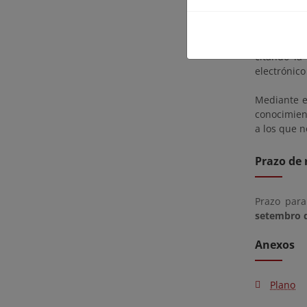
Una copia
Mediterrán
citando la
electrónic
Mediante el
conocimien
a los que n
Prazo de 
Prazo para
setembro 
Anexos
Plano