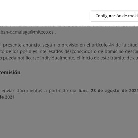
 del expediente podrá ser examinada en la Demarcación d
Configuración de cooki
eo en Málaga (Paseo de la Farola, nº 7, Málaga). Se deberá con
 referencia de este escrito llamando al teléfono 952 222 679 o 
o bzn-dcmalaga@miteco.es .
 presente anuncio, según lo previsto en el artículo 44 de la cita
to de los posibles interesados desconocidos o de domicilio desco
o pueda notificarse individualmente, el inicio de este trámite de a
remisión
 enviar documentos a partir do día
luns, 23 de agosto de 202
de 2021