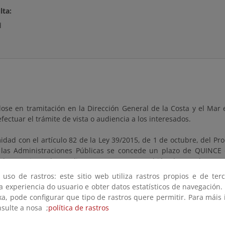
lta:
d
ose en tramitación en la Dirección General de la Costa y el Mar 
fectuar el trámite de vista o audiencia a los interesados.
dad con el artículo 82 de la Ley 39/2015, de 1 de octubre, del Pr
as Administraciones Públicas se concede un plazo de QUINCE 
a examinar el expediente y presentar, también dentro de este m
 y pruebas que estime conveniente.
 uso de rastros: este sitio web utiliza rastros propios e de ter
 a experiencia do usuario e obter datos estatísticos de navegación.
nte se hallará en la Subdirección General del Dominio Público M
xa, pode configurar que tipo de rastros quere permitir. Para máis
General de la Costa y el Mar (Plaza San Juan de la Cruz 10, Ma
nsulte a nosa ;
política de rastros
certar cita con este fin, citando la referencia de este escrito 
o buzon-sgdpmt@miteco.es .