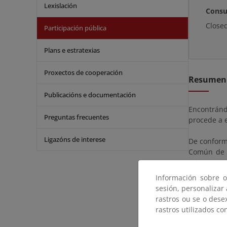
Lexislación
Consu
Close
Participación pública
Plans e estratexias
Proxectos de cooperación
Resumen
Publicacións e documentación
Encontránd
Preguntas frecuentes
procede a e
Ligazóns de interese
De conformi
Común de l
mismo pued
documentos
Información sobre o
sesión, personalizar
El expedie
rastros ou se o dese
Dirección 
rastros utilizados co
deberá con
electrónic