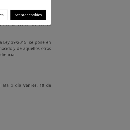
e Costas de Andalucía-
es
Aceptar cookies
certar cita con este fin,
en la dirección de correo
da Ley 39/2015, se pone en
nocido y de aquellos otros
udiencia.
1
ata o día
venres, 10 de