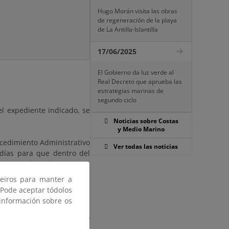
Hugo Morán visita las obras
de regeneración de la playa
de La Antilla-Islantilla
17/06/2025
El Gobierno da luz verde al
Real Decreto que aprueba las
estrategias marinas de
segundo ciclo
el expediente indicado, se
Noticias sobre Costas
y Medio Marino
ocedimiento Administrativo
Ver todas las noticias
días para que dentro del
ismo plazo, los escritos,
ceiros para manter a
 Pode aceptar tódolos
arítimo-Terrestre de esta
 información sobre os
drid, Despacho C-813). Se
en la dirección de correo