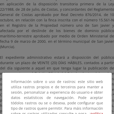
en aplicación de la disposición transitoria primera de la Ley
22/1988, de 28 de julio, de Costas, y concordantes del Reglamento
General de Costas aprobado por Real Decreto 876/2014, de 10
octubre, en relación con la finca inscrita con el número 15.561-N
en el Registro de la Propiedad número uno de San Javier y
afectada por el deslinde de los bienes de dominio público
marítimo-terrestre aprobado por medio de Orden Ministerial de
fecha 9 de marzo de 2000, en el término municipal de San Javier
(Murcia).
El expediente administrativo estará a disposición del público
durante un plazo de VEINTE (20) DÍAS HÁBILES, contados a partir
del día siguiente a aquel en que tenga lugar la publicación de
este anuncio en el Boletín Oficial del Estado, dentro del cual se
pueden consultar y presentar las alegaciones y observaciones
Información sobre o uso de rastros: este sitio web
oportunas. La documentación para consultar estará a disposición
utiliza rastros propios e de terceiros para manter a
en esta página, así como en las oficinas de esta Demarcación de
sesión, personalizar a experiencia do usuario e obter
Costas en Murcia (ubicadas en Avenida Alfonso X “El Sabio”, 6 - 1ª
datos estatísticos de navegación. Pode aceptar
planta. Edificio de Servicios Múltiples. 30071. Murcia), en días
tódolos rastros ou se o desexa, pode configurar que
hábiles y en horario comprendido entre las 9:00 y las 14:00 horas,
tipo de rastros quere permitir. Para máis información
previa cita a través de la dirección de correo electrónico bzn-
sobre os rastros utilizados consulte a nosa ;
política