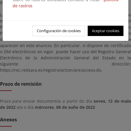
dcmurcia@miteco.es
de rastros
Las alegaciones y observaciones se presentarán según los
mecanismos establecidos en la Ley 39/2015, de 1 de octubre, del
Procedimiento Administrativo Común de las Administraciones
Configuración de cookies
Aceptar cookies
Públicas, dirigidas a la Demarcación de Costas en Murcia (código
de identificación: EA0043352), citando las referencias que
aparecen en este anuncio. En particular, si dispone de certificado
o DNI electrónicos en vigor, puede hacer uso del Registro General
Electrónico de la Administración General del Estado en la
siguiente dirección:
https://rec.redsara.es/registro/action/are/acceso.do.
Prazo de remisión
Prazo para enviar documentos a partir do día
xoves, 12 de mai
de 2022
ata o día
mércores, 08 de xuño de 2022
Anexos