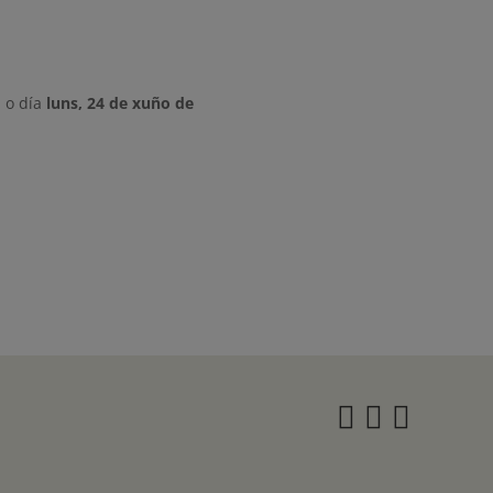
 o día
luns, 24 de xuño de
Instagra
Twitter
Face