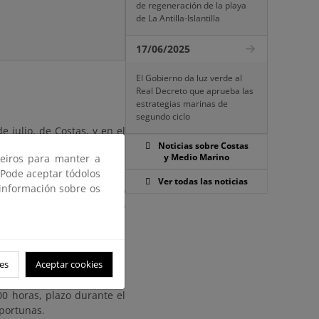
de regeneración de la playa
de La Antilla-Islantilla
17/06/2025
El Gobierno da luz verde al
Real Decreto que aprueba las
estrategias marinas de
segundo ciclo
 julio, de Costas, y en el
ueba el Reglamento General
Noticias sobre Costas
y Medio Marino
ceiros para manter a
de dicha Ley, se somete a
 Pode aceptar tódolos
es y Dña. María Eva Pérez
Ver todas las noticias
 información sobre os
rado de dominio público
 la playa de Otur, término
0) DÍAS, contados a partir
es
Aceptar cookies
 en el Boletín Oficial del
tas en Asturias, Plaza de
00 horas, plazo durante el
oportunas.