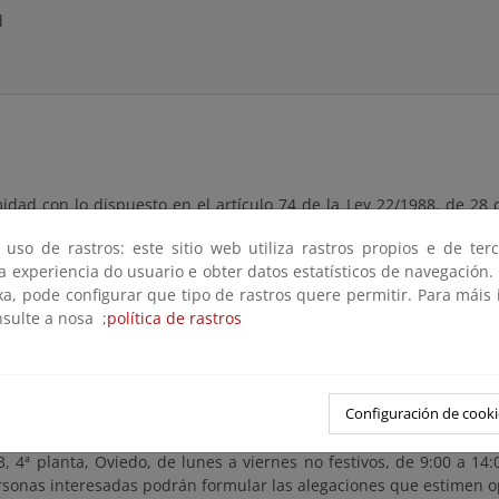
d
dad con lo dispuesto en el artículo 74 de la Ley 22/1988, de 28 de
52 del Real Decreto 876/2014, de 10 de octubre, por el que se apr
 uso de rastros: este sitio web utiliza rastros propios e de ter
y al amparo de lo dispuesto en las disposiciones transitorias 
 a experiencia do usuario e obter datos estatísticos de navegación.
n pública la solicitud promovida por Dña. Ángeles García Fuent
xa, pode configurar que tipo de rastros quere permitir. Para máis
e la concesión de uso y aprovechamiento de un terreno decla
nsulte a nosa ;
política de rastros
errestre por Orden Ministerial de 20 de junio de 2017, situado en
de Valdés.
te estará a disposición del público durante un plazo de VEINTE (2
Configuración de cooki
guiente a aquél en que tenga lugar la publicación de este anuncio
diendo ser examinado en las oficinas de la Demarcación de Cos
, 4ª planta, Oviedo, de lunes a viernes no festivos, de 9:00 a 14:
ersonas interesadas podrán formular las alegaciones que estimen 