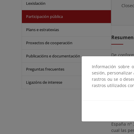
Lexislación
Close
Participación pública
Plans e estratexias
Resumen
Proxectos de cooperación
De conformi
Publicacións e documentación
artículo 1
Información sobre o
de Costas 
Preguntas frecuentes
sesión, personalizar
informació
rastros ou se o dese
García, d
Ligazóns de interese
rastros utilizados co
marítimo-t
municipal 
El expedien
del día si
Estado, pu
España nº 3
cual las p