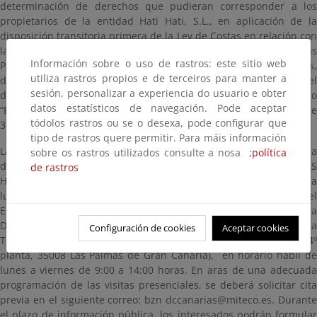
determinación de derechos que pudieran corresponder a los
propietarios de la entidad Hati Hati, S.L., en aplicación de la
disposición transitoria primera de la Ley de Costas en relación con
la finca registral nº 30.650 en el registro de la Propiedad de Las
Información sobre o uso de rastros: este sitio web
Palmas nº4, situada en Quintanilla, 60, en el barrio de San Andrés,
utiliza rastros propios e de terceiros para manter a
del T.M de Arucas, en la isla de Gran Canaria, incluida en el
sesión, personalizar a experiencia do usuario e obter
dominio público marítimo-terrestre por deslinde denominado
datos estatísticos de navegación. Pode aceptar
“Barranco Azuaje – Barranco Bañaderos”, aprobado por O.M. de
tódolos rastros ou se o desexa, pode configurar que
30 de marzo de 2006.
tipo de rastros quere permitir. Para máis información
La documentación que sirve de base a la solicitud estará a
sobre os rastros utilizados consulte a nosa ;
política
disposición del público durante un plazo de VEINTE (20) DÍAS
de rastros
HÁBILES, contados a partir del día siguiente a aquel en que tenga
lugar la publicación de este anuncio en el Boletín Oficial del
Estado, pudiendo ser examinado en las oficinas de la
Demarcación de Costas de Canarias en Gran Canaria (Explanada
Configuración de cookies
Aceptar cookies
Tomás Quevedo Ramírez s/n, edificio de la autoridad portuaria 4º
planta, 35008 Las Palmas de Gran Canaria), en horario hábil de
lunes a viernes de 9:00 a 14:00 horas. En aras de una adecuada
programación de las visitas presenciales, se deberá solicitar cita
previa en el siguiente correo: bzn dccanarias@miteco.es. Durante
el plazo de información pública, los interesados podrán formular