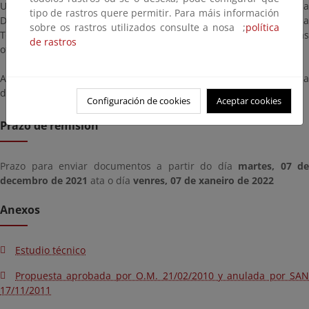
Una copia del expediente se encuentra en las Dependencias de la
tipo de rastros quere permitir. Para máis información
Demarcación de Costas de Canarias, situadas en la Explanada
sobre os rastros utilizados consulte a nosa ;
política
Tomás Quevedo s/n, 35008 Las Palmas de Gran Canaria y en las
de rastros
oficinas sitas en la calle Juan de Quesada, 35, 35500, Arrecife.
Asimismo, se informa que se tendrá acceso a una copia de la
documentación en esta página:
Configuración de cookies
Aceptar cookies
Prazo de remisión
Prazo para enviar documentos a partir do día
martes, 07 de
decembro de 2021
ata o día
venres, 07 de xaneiro de 2022
Anexos
Estudio técnico
Propuesta aprobada por O.M. 21/02/2010 y anulada por SAN
17/11/2011