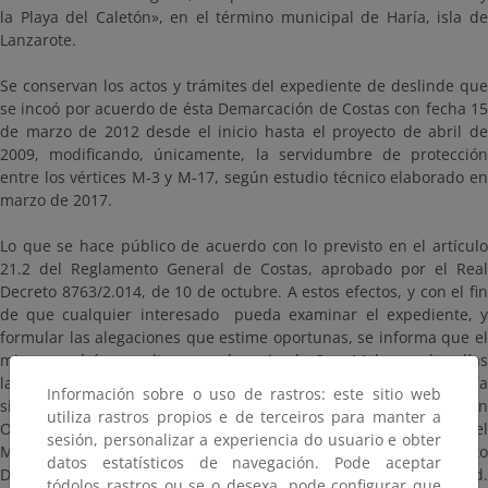
la Playa del Caletón», en el término municipal de Haría, isla de
Lanzarote.
Se conservan los actos y trámites del expediente de deslinde que
se incoó por acuerdo de ésta Demarcación de Costas con fecha 15
de marzo de 2012 desde el inicio hasta el proyecto de abril de
2009, modificando, únicamente, la servidumbre de protección
entre los vértices M-3 y M-17, según estudio técnico elaborado en
marzo de 2017.
Lo que se hace público de acuerdo con lo previsto en el artículo
21.2 del Reglamento General de Costas, aprobado por el Real
Decreto 8763/2.014, de 10 de octubre. A estos efectos, y con el fin
de que cualquier interesado pueda examinar el expediente, y
formular las alegaciones que estime oportunas, se informa que el
mismo podrá consultarse en horario de 9 a 14 horas, los días
laborables y durante el plazo de un mes (contado a partir del día
Información sobre o uso de rastros: este sitio web
siguiente a la publicación del presente anuncio en el Boletín
utiliza rastros propios e de terceiros para manter a
Oficial de Las Palmas), en la Dirección General de la Costa y el
sesión, personalizar a experiencia do usuario e obter
Mar, del Ministerio para Transición Ecológica y el Reto
datos estatísticos de navegación. Pode aceptar
Demográfico, en la Plaza de San Juan de La Cruz, 10, en Madrid.
tódolos rastros ou se o desexa, pode configurar que