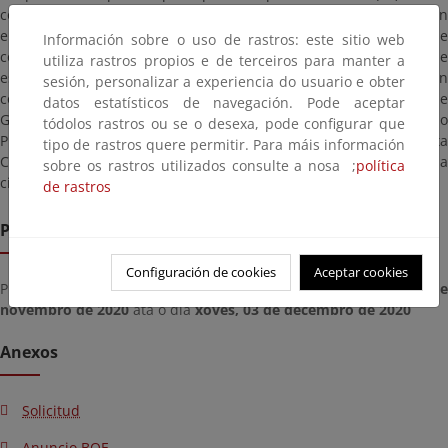
contar desde el siguiente al de la publicación de este Anuncio en
el Boletín Oficial del Estado, las personas o entidades que se
Información sobre o uso de rastros: este sitio web
consideren afectadas, puedan presentar las alegaciones que
utiliza rastros propios e de terceiros para manter a
estimen pertinentes, a cuyo efecto la documentación
sesión, personalizar a experiencia do usuario e obter
correspondiente estará de manifiesto en el Ayuntamiento de
datos estatísticos de navegación. Pode aceptar
Granadilla de Abona, así como en las oficinas de este Servicio
tódolos rastros ou se o desexa, pode configurar que
Provincial de Costas de Tenerife, ubicadas en la Rambla de Santa
tipo de rastros quere permitir. Para máis información
Cruz 169 de Santa Cruz de Tenerife, dónde se consultará previa
sobre os rastros utilizados consulte a nosa ;
política
cita. También estará disponible a continuación:
de rastros
Prazo de remisión
Configuración de cookies
Aceptar cookies
Prazo para enviar documentos a partir do día
xoves, 05 d
novembro de 2020
ata o día
xoves, 03 de decembro de 2020
Anexos
Solicitud
Anuncio BOE