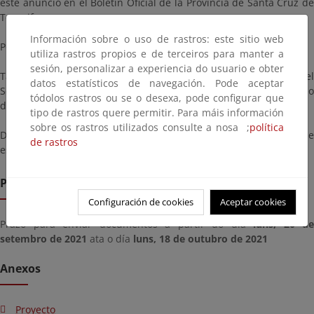
este anuncio en el Boletín Oficial de la Provincia de Santa Cruz de
Tenerife.
Información sobre o uso de rastros: este sitio web
Podrá ser consultado en esta página.
utiliza rastros propios e de terceiros para manter a
sesión, personalizar a experiencia do usuario e obter
También podrá ser examinado, previa cita, en las oficinas del
datos estatísticos de navegación. Pode aceptar
Servicio Provincial de Costas en Santa Cruz de Tenerife, en horario
tódolos rastros ou se o desexa, pode configurar que
de 9:00 a 14:00 horas, de lunes a viernes.
tipo de rastros quere permitir. Para máis información
sobre os rastros utilizados consulte a nosa ;
política
Durante este plazo podrán formularse las alegaciones que se
de rastros
estimen oportunas.
Prazo de remisión
Configuración de cookies
Aceptar cookies
Prazo para enviar documentos a partir do día
luns, 20 de
setembro de 2021
ata o día
luns, 18 de outubro de 2021
Anexos
Proyecto