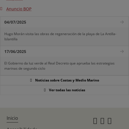
Anuncio BOP
04/07/2025
Hugo Morán visita las obras de regeneración de la playa de La Antilla-
Islantilla
17/06/2025
El Gobierno da luz verde al Real Decreto que aprueba las estrategias
marinas de segundo ciclo
Noticias sobre Costas y Medio Marino
Ver todas las noticias
Inicio
Instagr
Twitte
Fac