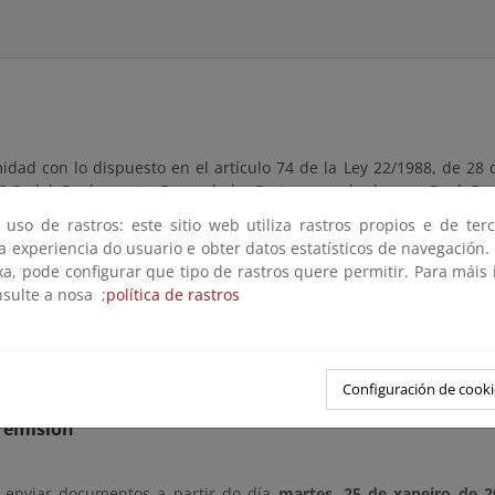
dad con lo dispuesto en el artículo 74 de la Ley 22/1988, de 28 de
52.8 del Reglamento General de Costas, aprobado por Real De
 somete a información pública la solicitud de autorización de refe
 uso de rastros: este sitio web utiliza rastros propios e de ter
años.
 a experiencia do usuario e obter datos estatísticos de navegación.
xa, pode configurar que tipo de rastros quere permitir. Para máis
d estará a disposición de cualquier persona interesada durante un
nsulte a nosa ;
política de rastros
ntados a partir del día siguiente a aquel en que tenga lugar la pub
consultada en esta página.
 indicado, los interesados podrán presentar las alegaciones que e
Configuración de cooki
remisión
 enviar documentos a partir do día
martes, 25 de xaneiro de 2