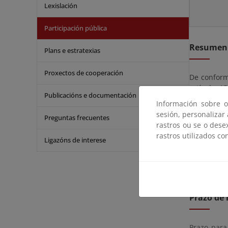
Lexislación
Participación pública
Resumen
Plans e estratexias
Proxectos de cooperación
De conformi
artículo 1
Publicacións e documentación
octubre, se
Información sobre o
de cuatro 
sesión, personalizar
Preguntas frecuentes
rastros ou se o dese
La solicitu
rastros utilizados co
Ligazóns de interese
hábiles, co
podrá ser 
En el plazo
Prazo de 
Prazo para