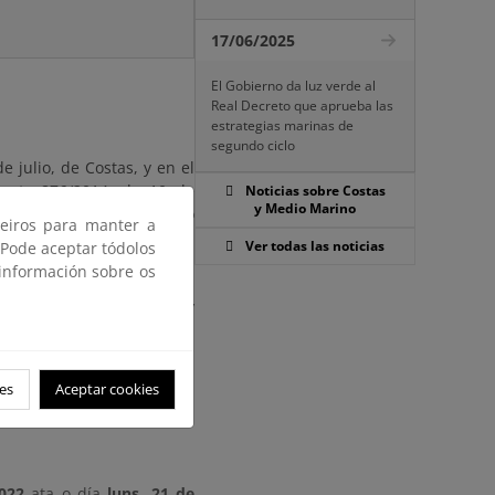
17/06/2025
El Gobierno da luz verde al
Real Decreto que aprueba las
estrategias marinas de
segundo ciclo
 julio, de Costas, y en el
creto 876/2014, de 10 de
Noticias sobre Costas
y Medio Marino
rencia, efectuada por plazo
ceiros para manter a
Ver todas las noticias
 Pode aceptar tódolos
 información sobre os
 plazo de veinte (20) días
licación de este anuncio, y
stimen oportunas.
es
Aceptar cookies
022
ata o día
luns, 21 de