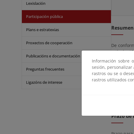
Lexislación
Participación pública
Resumen
Plans e estratexias
Proxectos de cooperación
De conformi
artículo 1
Publicacións e documentación
octubre, se
Información sobre o
de cuatro 
sesión, personalizar
Preguntas frecuentes
rastros ou se o dese
La solicitu
rastros utilizados co
Ligazóns de interese
hábiles, co
podrá ser 
En el plazo
Prazo de 
Prazo para