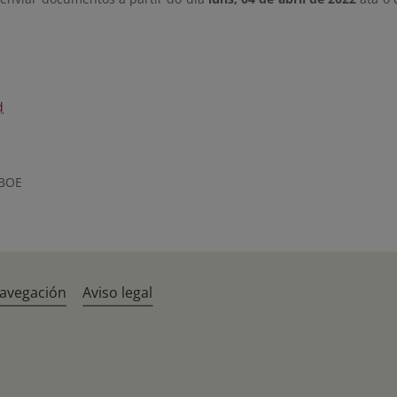
d
 BOE
navegación
Aviso legal