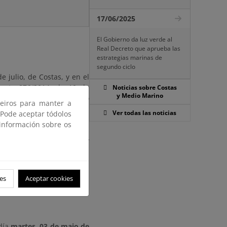
17/06/2025
El Gobierno da luz verde al
Real Decreto que aprueba las
estrategias marinas de
segundo ciclo
 julio, de Costas, y en el
creto 876/2014, de 10 de
Noticias sobre Costas
y Medio Marino
rencia, efectuada por plazo
ceiros para manter a
Ver todas las noticias
 Pode aceptar tódolos
 información sobre os
 plazo de veinte (20) días
licación de este anuncio, y
stimen oportunas.
es
Aceptar cookies
día
martes, 03 de maio de