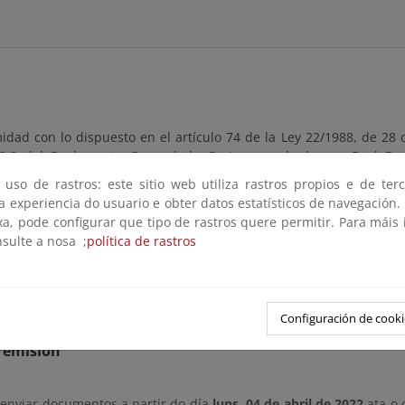
dad con lo dispuesto en el artículo 74 de la Ley 22/1988, de 28 de
52.8 del Reglamento General de Costas, aprobado por Real De
 somete a información pública la solicitud de autorización de refe
 uso de rastros: este sitio web utiliza rastros propios e de ter
años.
 a experiencia do usuario e obter datos estatísticos de navegación.
xa, pode configurar que tipo de rastros quere permitir. Para máis
d estará a disposición de cualquier persona interesada durante un
nsulte a nosa ;
política de rastros
ntados a partir del día siguiente a aquel en que tenga lugar la pub
consultada en esta página.
 indicado, los interesados podrán presentar las alegaciones que e
Configuración de cooki
remisión
 enviar documentos a partir do día
luns, 04 de abril de 2022
ata o 