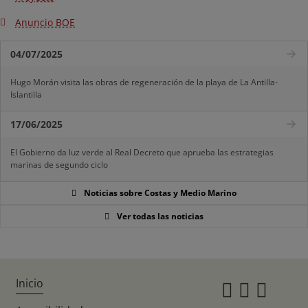
Anuncio BOE
04/07/2025
Hugo Morán visita las obras de regeneración de la playa de La Antilla-
Islantilla
17/06/2025
El Gobierno da luz verde al Real Decreto que aprueba las estrategias
marinas de segundo ciclo
Noticias sobre Costas y Medio Marino
Ver todas las noticias
Inicio
Instagr
Twitte
Fac