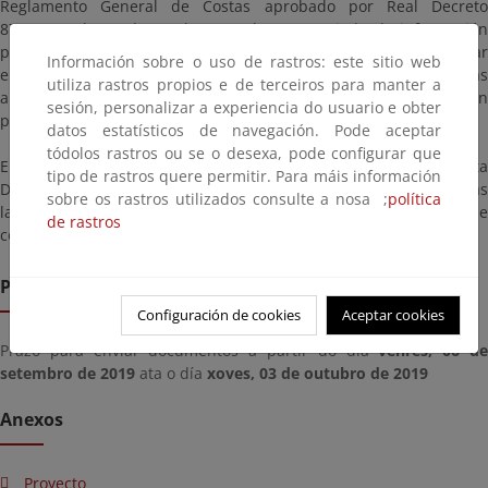
Reglamento General de Costas aprobado por Real Decreto
876/2014, de 10 de octubre, se abre un periodo de información
pública, por un plazo de veinte días, para que puedan consultar
Información sobre o uso de rastros: este sitio web
el proyecto presentado y, dentro de este plazo, presentar las
utiliza rastros propios e de terceiros para manter a
alegaciones, observaciones o sugerencias que estimen
sesión, personalizar a experiencia do usuario e obter
pertinentes.
datos estatísticos de navegación. Pode aceptar
tódolos rastros ou se o desexa, pode configurar que
El proyecto estará a su disposición en las oficinas de esta
tipo de rastros quere permitir. Para máis información
Demarcación sitas en Santander, C/ Vargas 53-3º en días
sobre os rastros utilizados consulte a nosa ;
política
laborables y horario de 9:00 a 14:00 horas. También puede
de rastros
consultarse aquí:
Prazo de remisión
Configuración de cookies
Aceptar cookies
Prazo para enviar documentos a partir do día
venres, 06 d
setembro de 2019
ata o día
xoves, 03 de outubro de 2019
Anexos
Proyecto