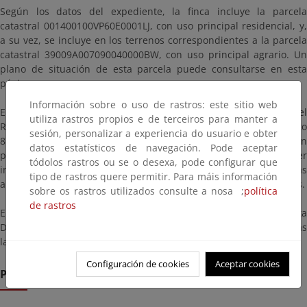
Según los datos del expediente, la finca incluye la parcela
catastral 001400100VP60E0001LJ, con uso principal residencial, y,
a su vez, se incluye en los terrenos correspondientes a la parcela
catastral 39009A007090040000BW, con uso principal agrario. Un
plano de situación de esta parcela puede consultarse en esta
página.
Información sobre o uso de rastros: este sitio web
En cumplimiento de lo dispuesto en el artículo 152.8 del
utiliza rastros propios e de terceiros para manter a
Reglamento General de Costas aprobado por Real Decreto
sesión, personalizar a experiencia do usuario e obter
876/2014, de 10 de octubre, se abre un periodo de información
datos estatísticos de navegación. Pode aceptar
pública, por un plazo de veinte días, dentro del cual cualquier
tódolos rastros ou se o desexa, pode configurar que
interesado podrá acceder al expediente y presentar las
tipo de rastros quere permitir. Para máis información
alegaciones, observaciones o sugerencias que estime pertinentes.
sobre os rastros utilizados consulte a nosa ;
política
de rastros
El expediente estará a su disposición en las oficinas de esta
Demarcación sitas en Santander, C/ Vargas 53-3º en días
laborables y horario de 9:00 a 14:00 horas.
Configuración de cookies
Aceptar cookies
Prazo de remisión