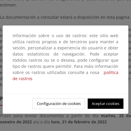
estimen.
La documentación a consultar estará a disposición en esta página.
Las alegaciones y observaciones se presentarán según los
Información sobre o uso de rastros: este sitio web
mecanismos establecidos en la Ley 39/2015, de 1 de octubre, del
utiliza rastros propios e de terceiros para manter a
Procedimiento Administrativo Común de las Administraciones
sesión, personalizar a experiencia do usuario e obter
Públicas, dirigidas a la Demarcación de Costas del País Vasco, sita
datos estatísticos de navegación. Pode aceptar
en la C/ Barroeta Aldamar, I - 2ª Planta, 48001 Bilbao (código de
tódolos rastros ou se o desexa, pode configurar que
identificación: EA0043351), citando la/s referencia/s que aparecen
tipo de rastros quere permitir. Para máis información
en este anuncio. En particular, si dispone de certificado o DNI
sobre os rastros utilizados consulte a nosa ;
política
electrónicos en vigor, puede hacer uso del Registro General en la
de rastros
dirección siguiente:
https://rec.redsara.es/registro/action/are/acceso.do
Prazo de remisión
Configuración de cookies
Aceptar cookies
Prazo para enviar documentos a partir do día
martes, 25 de
xaneiro de 2022
ata o día
luns, 21 de febreiro de 2022