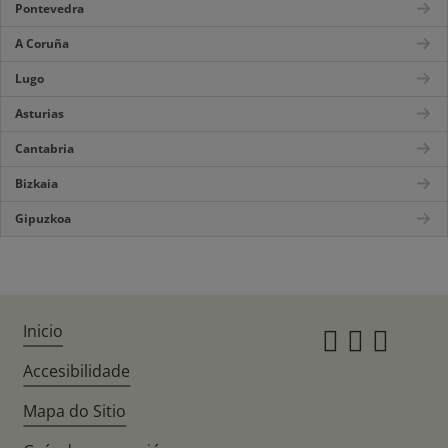
Pontevedra
A Coruña
Lugo
Asturias
Cantabria
Bizkaia
Gipuzkoa
Inicio
Instagr
Twitte
Fac
Accesibilidade
Mapa do Sitio