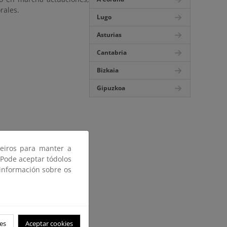
rales.
Lugo
Asturias
Cantabria
Bizkaia
Gipuzkoa
ceiros para manter a
 Pode aceptar tódolos
 información sobre os
es
Aceptar cookies