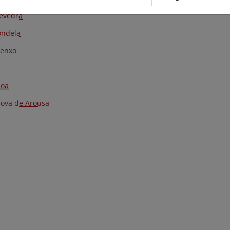
evedra
ndela
enxo
boa
nova de Arousa