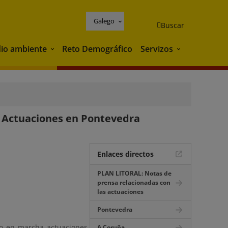
Galego
Buscar
io ambiente
Reto Demográfico
Servizos
Medio ambiente
Servizos
 Actuaciones en Pontevedra
Enlaces directos
PLAN LITORAL: Notas de
prensa relacionadas con
las actuaciones
Pontevedra
do en marcha actuaciones,
A Coruña