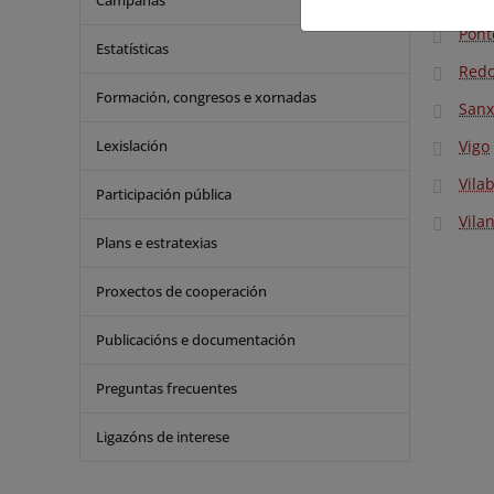
Campañas
Pont
Estatísticas
Redo
Formación, congresos e xornadas
Sanx
Lexislación
Vigo
Vila
Participación pública
Vila
Plans e estratexias
Proxectos de cooperación
Publicacións e documentación
Preguntas frecuentes
Ligazóns de interese