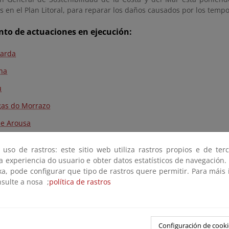
en el Plan Litoral, para reparar los daños causados por los tempo
to de actuaciones en ejecución:
arda
na
u
as do Morrazo
 de Arousa
ña
 uso de rastros: este sitio web utiliza rastros propios e de ter
án
 a experiencia do usuario e obter datos estatísticos de navegación.
xa, pode configurar que tipo de rastros quere permitir. Para máis
nsulte a nosa ;
política de rastros
ove
ove - Sanxenxo
Configuración de cooki