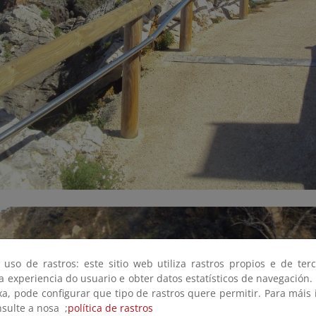
 uso de rastros: este sitio web utiliza rastros propios e de ter
 a experiencia do usuario e obter datos estatísticos de navegación.
xa, pode configurar que tipo de rastros quere permitir. Para máis
nsulte a nosa ;
política de rastros