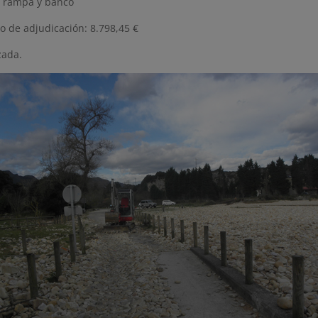
 rampa y banco
o de adjudicación: 8.798,45 €
zada.