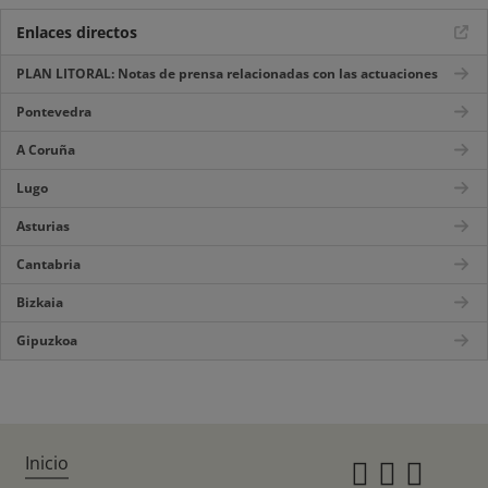
Enlaces directos
PLAN LITORAL: Notas de prensa relacionadas con las actuaciones
Pontevedra
A Coruña
Lugo
Asturias
Cantabria
Bizkaia
Gipuzkoa
Inicio
Instagr
Twitte
Fac