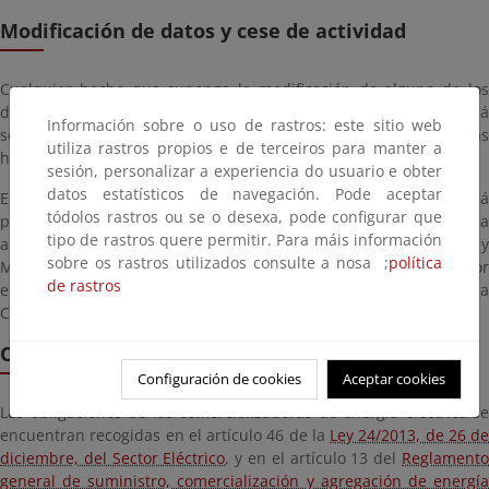
Modificación de datos y cese de actividad
Cualquier hecho que suponga la modificación de alguno de los
datos incluidos en la declaración responsable originaria, deberá
Información sobre o uso de rastros: este sitio web
ser comunicado por el interesado en el plazo máximo de diez días
utiliza rastros propios e de terceiros para manter a
hábiles a partir del momento en que se produzca.
sesión, personalizar a experiencia do usuario e obter
datos estatísticos de navegación. Pode aceptar
En el caso de cese de la actividad, el comercializador deberá
tódolos rastros ou se o desexa, pode configurar que
presentar una comunicación de cese de actividad a través de la
tipo de rastros quere permitir. Para máis información
aplicación DICE. La Dirección General de Política Energética y
sobre os rastros utilizados consulte a nosa ;
política
Minas dará traslado de la declaración responsable realizada por
de rastros
el interesado a la Comisión Nacional de los Mercados y la
Competencia.
Obligaciones
Configuración de cookies
Aceptar cookies
Las obligaciones de las comercializadoras de energía eléctrica se
encuentran recogidas en el artículo 46 de la
Ley 24/2013, de 26 de
diciembre, del Sector Eléctrico
, y en el artículo 13 del
Reglament
general de suministro, comercialización y agregación de energía