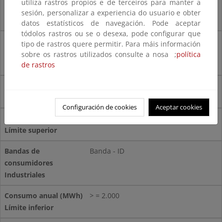
utiliza rastros propios e de terceiros para manter a
< 500
sesión, personalizar a experiencia do usuario e obter
datos estatísticos de navegación. Pode aceptar
tódolos rastros ou se o desexa, pode configurar que
Banda - IC
tipo de rastros quere permitir. Para máis información
sobre os rastros utilizados consulte a nosa ;
política
de rastros
> = 500
Configuración de cookies
Aceptar cookies
< 2.000
Banda - ID
> = 2.000