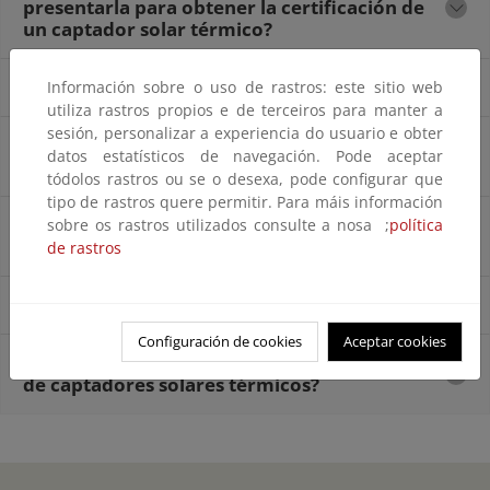
presentarla para obtener la certificación de
un captador solar térmico?
¿Se deben presentar originales?
Información sobre o uso de rastros: este sitio web
utiliza rastros propios e de terceiros para manter a
sesión, personalizar a experiencia do usuario e obter
¿En qué idioma se puede presentar el informe
datos estatísticos de navegación. Pode aceptar
del ensayo?
tódolos rastros ou se o desexa, pode configurar que
tipo de rastros quere permitir. Para máis información
¿Qué laboratorios son aceptados para
sobre os rastros utilizados consulte a nosa ;
política
realizar los ensayos?
de rastros
¿Cuál es el plazo de validez de la certificación?
Configuración de cookies
Aceptar cookies
¿Qué legislación es aplicable a la certificación
de captadores solares térmicos?