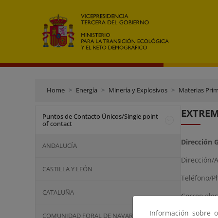
Home
Energía
Minería y Explosivos
Materias Pri
EXTRE
Puntos de Contacto Únicos/Single point
of contact
Dirección 
ANDALUCÍA
Dirección/
CASTILLA Y LEÓN
Teléfono/P
CATALUÑA
Correo ele
Información sobre o
COMUNIDAD FORAL DE NAVARRA