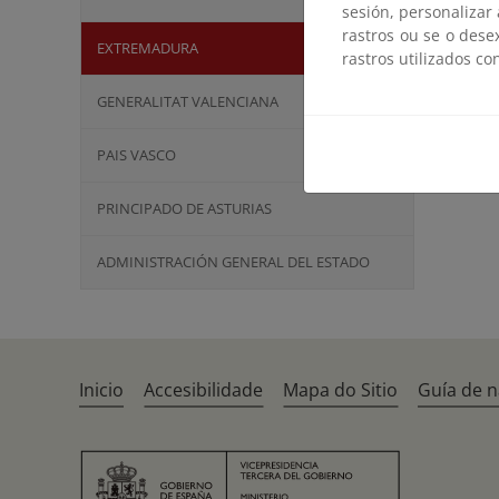
sesión, personalizar
rastros ou se o dese
EXTREMADURA
rastros utilizados co
GENERALITAT VALENCIANA
PAIS VASCO
PRINCIPADO DE ASTURIAS
ADMINISTRACIÓN GENERAL DEL ESTADO
Inicio
Accesibilidade
Mapa do Sitio
Guía de 