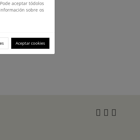
 Pode aceptar tódolos
 información sobre os
es
Aceptar cookies
Instagra
Twitter
Face