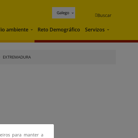
Galego
Buscar
io ambiente
Reto Demográfico
Servizos
Medio ambiente
Servizos
EXTREMADURA
ceiros para manter a