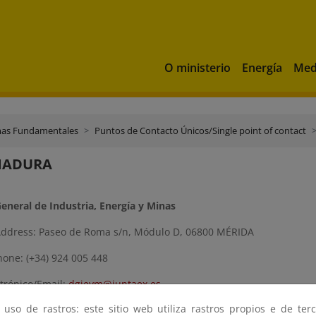
O ministerio
Energía
Med
mas Fundamentales
Puntos de Contacto Únicos/Single point of contact
MADURA
General de Industria, Energía y Minas
Address: Paseo de Roma s/n, Módulo D, 06800 MÉRIDA
hone: (+34) 924 005 448
ctrónico/Email:
dgieym@juntaex.es
 uso de rastros: este sitio web utiliza rastros propios e de ter