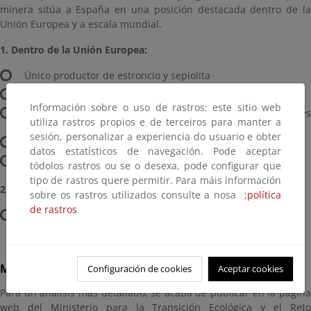
minera sitúa a España en una posición destacada dentro de la
Unión Europea y a escala mundial.
1. Dentro de la Unión Europea:
Único productor de estroncio y sepiolita
Primer productor de espato-flúor y de yeso
Información sobre o uso de rastros: este sitio web
Segundo productor de mineral de cobre, magnesita, sales
utiliza rastros propios e de terceiros para manter a
potásicas y mármol
sesión, personalizar a experiencia do usuario e obter
Tercer productor de wolframio
datos estatísticos de navegación. Pode aceptar
Cuarto productor de granito
tódolos rastros ou se o desexa, pode configurar que
tipo de rastros quere permitir. Para máis información
2. A nivel mundial
sobre os rastros utilizados consulte a nosa ;
política
de rastros
Primer productor mundial de pizarra de techar
Minería en España
Configuración de cookies
Aceptar cookies
Para un análisis más detallado, se acaba de publicar en la página
web del Ministerio para la Transición Ecológica y el Reto