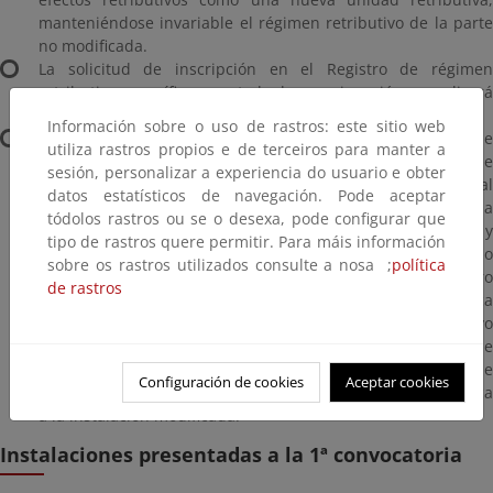
manteniéndose invariable el régimen retributivo de la parte
no modificada.
La solicitud de inscripción en el Registro de régimen
retributivo específico en estado de preasignación se realizará
por la potencia de la nueva unidad retributiva.
Información sobre o uso de rastros: este sitio web
En el plazo máximo de 1 mes desde la fecha de
utiliza rastros propios e de terceiros para manter a
indisponibilidad de la parte de la instalación original que se
sesión, personalizar a experiencia do usuario e obter
va a modificar, el interesado deberá solicitar la renuncia al
datos estatísticos de navegación. Pode aceptar
régimen retributivo específico correspondiente a la potencia
tódolos rastros ou se o desexa, pode configurar que
eliminada ante la Dirección General de Política Energética y
tipo de rastros quere permitir. Para máis información
Minas, sin perjuicio de la comunicación al órgano
sobre os rastros utilizados consulte a nosa ;
política
competente de la modificación de la potencia en el Registro
de rastros
de instalaciones de producción de energía eléctrica
correspondiente. La renuncia al régimen retributivo
específico producirá efectos desde la citada fecha de
indisponibilidad y tendrá carácter definitivo, sin perjuicio de
Configuración de cookies
Aceptar cookies
régimen retributivo específico que, en su caso, se reconozca
a la instalación modificada.
Instalaciones presentadas a la 1ª convocatoria