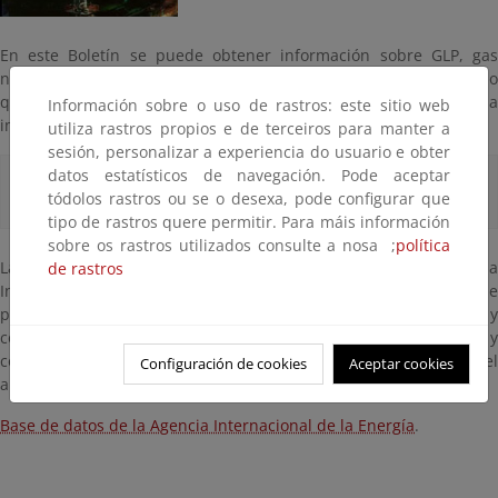
En este Boletín se puede obtener información sobre GLP, gas
natural, gasolinas, gasóleos, querosenos, fueles, etc., tanto en lo
que se refiere a cifras de ventas en España como en cuanto a
Información sobre o uso de rastros: este sitio web
importaciones y precios.
utiliza rastros propios e de terceiros para manter a
sesión, personalizar a experiencia do usuario e obter
datos estatísticos de navegación. Pode aceptar
Base de datos mundial sobre precios y cotizaciones.
tódolos rastros ou se o desexa, pode configurar que
tipo de rastros quere permitir. Para máis información
sobre os rastros utilizados consulte a nosa ;
política
La Agencia Internacional de la Energía ha puesto en Internet la
de rastros
Iniciativa Conjunta de Datos Petrolíferos (JODI). Contiene datos de
producción de crudo, consumo de productos petrolíferos y
cotizaciones de los principales países productores y
consumidores, además de otros, hasta un total de 90, desde el
Configuración de cookies
Aceptar cookies
año 2002 a un mes antes de la fecha actual.
Base de datos de la Agencia Internacional de la Energía
.