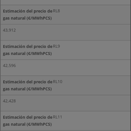
RL8
43,912
RL9
42,596
RL10
42,428
RL11