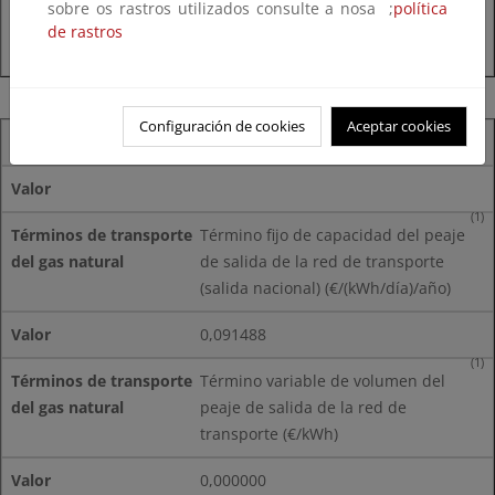
sobre os rastros utilizados consulte a nosa ;
política
de rastros
Configuración de cookies
Aceptar cookies
Términos de transporte del gas natural
Valor
(1)
Término fijo de capacidad del peaje
de salida de la red de transporte
(salida nacional) (€/(kWh/día)/año)
0,091488
(1)
Término variable de volumen del
peaje de salida de la red de
transporte (€/kWh)
0,000000