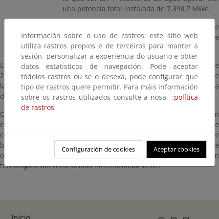
una potencia total instalada de 7.398,7 MWe.
Las centrales nucleares de Santa María de
Información sobre o uso de rastros: este sitio web
Garoña, Jose Cabrera y Vandellós I se
utiliza rastros propios e de terceiros para manter a
encuentran en desmantelamiento.
sesión, personalizar a experiencia do usuario e obter
La producción de energía eléctrica nuclear en España durante
datos estatísticos de navegación. Pode aceptar
2022 fue de 55.984 GWh, lo que representó el 20,26 % del total de
tódolos rastros ou se o desexa, pode configurar que
la producción del sistema eléctrico nacional, un 3,6% superior a la
tipo de rastros quere permitir. Para máis información
del año anterior.
sobre os rastros utilizados consulte a nosa ;
política
de rastros
Con el fin de dar el adecuado apoyo al parque nuclear en
explotación, España cuenta con una notable infraestructura, que
comprende empresas de ingeniería, construcción, fabricación de
bienes de equipo, garantía de calidad y servicios, formación de
Configuración de cookies
Aceptar cookies
operadores, etc., cuya sólida experiencia y cualificación
tecnológica son reconocidas internacionalmente.
Inicio