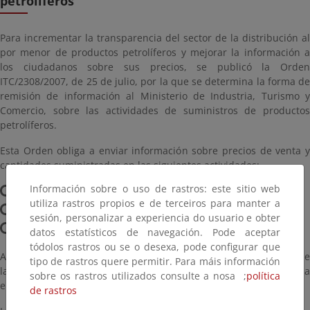
petrolíferos
Para incrementar la transparencia del sector de la distribución al
por menor de productos petrolíferos y mejorar la información a
los ciudadanos sobre sus precios, se publicó la Orden
ITC/2308/2007, de 25 de julio, por la que se determina la forma de
remisión de información al Ministerio de Industria, Turismo y
Comercio, sobre las actividades de suministros de productos
petrolíferos.
Esta Orden obliga a enviar información sobre precios de venta y
cantidades suministradas en las siguientes actividades:
Información sobre o uso de rastros: este sitio web
Suministros a vehículos e instalaciones terrestres
utiliza rastros propios e de terceiros para manter a
Suministros a embarcaciones
sesión, personalizar a experiencia do usuario e obter
Suministros a aeronaves
datos estatísticos de navegación. Pode aceptar
tódolos rastros ou se o desexa, pode configurar que
Además, también obliga a comunicar los horarios de apertura de
tipo de rastros quere permitir. Para máis información
las instalaciones de suministro a vehículos terrestres y a
sobre os rastros utilizados consulte a nosa ;
política
embarcaciones, y sus coordenadas geográficas.
de rastros