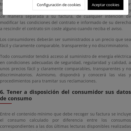
transparente y comprensible por su comercializador o agregador
Configuración de cookies
Aceptar cookies
independiente, con al menos un mes de antelación, por escrito y
de manera separada a su factura, de cualquier intención de
modificar las condiciones del contrato e informado de su derecho
a rescindir el contrato sin coste alguno cuando reciba el aviso.
Los consumidores deberán ser suministrados a un precio que sea
fácil y claramente comparable, transparente y no discriminatorio.
Todo consumidor tendrá acceso al suministro de energía eléctrica
en condiciones adecuadas de seguridad, regularidad y calidad, a
unos precios fácil y claramente comparables, transparentes y no
discriminatorios. Asimismo, dispondrá y conocerá las vías y
procedimientos para tramitar sus reclamaciones.
6. Tener a disposición del consumidor sus datos
de consumo
Entre el contenido mínimo que debe recoger su factura se incluye
el consumo calculado por diferencia entre los consumos
correspondientes a las dos últimas lecturas disponibles realizadas