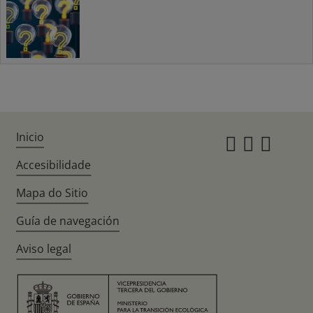
Inicio
Instagr
Twitte
Fac
Accesibilidade
Mapa do Sitio
Guía de navegación
Aviso legal