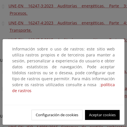
UNE-EN 16247-3:2023 Auditorías energéticas. Parte 3:
Procesos.
UNE-EN 16247-4:2023 Auditorías energéticas. Parte 4:
Transporte.
UNE-EN 16247-5:2015 Auditorías energéticas. Parte 5:
Competencia de los auditores energéticos.
Información sobre o uso de rastros: este sitio web
utiliza rastros propios e de terceiros para manter a
UNE-EN ISO 50001:
sesión, personalizar a experiencia do usuario e obter
datos estatísticos de navegación. Pode aceptar
UNE-EN ISO 50001:2018 Sistemas de gestión de la energía.
tódolos rastros ou se o desexa, pode configurar que
tipo de rastros quere permitir. Para máis información
Requisitos con orientación para su uso.
sobre os rastros utilizados consulte a nosa ;
política
UNE-EN ISO 50001:2018/A1:2024 Sistemas de gestión de la
de rastros
energía. Requisitos con orientación para su uso. Modificación
1: Acciones relativas al cambio climático.
Configuración de cookies
Aceptar cookies
UNE-EN ISO 14001: