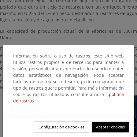
utiliza para conseguir un control de flujo neutrónico durante el
periodo que dura un ciclo de recarga), con un enriquecimiento
máximo en U-235 del 5% en peso, destinados a reactores de agua
ligera a presión y de agua ligera en ebullición.
La capacidad de producción actual de la Fábrica es de 500Tm
U/año.
En el periodo 2021-2022, la fábrica de Juzbado fabricó 1.645
elementos combustibles, de los que 795 fueron de tipo PWR
Información sobre o uso de rastros: este sitio web
(reactor de agua a presión) y 850 de tipo BWR (reactor de agua en
utiliza rastros propios e de terceiros para manter a
ebullición). Estos elementos incorporaron 594,1 toneladas de
sesión, personalizar a experiencia do usuario e obter
uranio. Del total de elementos, el 33,5% fueron fabricados para el
datos estatísticos de navegación. Pode aceptar
mercado nacional y el 66,5% para la exportación, con destino a
tódolos rastros ou se o desexa, pode configurar que
Francia, Bélgica, Suecia y Finlandia.
tipo de rastros quere permitir. Para máis información
sobre os rastros utilizados consulte a nosa ;
política
de rastros
Configuración de cookies
Aceptar cookies