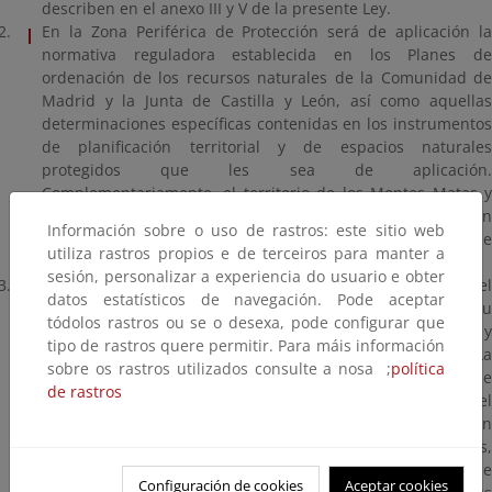
describen en el anexo III y V de la presente Ley.
En la Zona Periférica de Protección será de aplicación la
normativa reguladora establecida en los Planes de
ordenación de los recursos naturales de la Comunidad de
Madrid y la Junta de Castilla y León, así como aquellas
determinaciones específicas contenidas en los instrumentos
de planificación territorial y de espacios naturales
protegidos que les sea de aplicación.
Complementariamente, el territorio de los Montes Matas y
Pinar de Valsaín incluido en la Zona Periférica de Protección
Información sobre o uso de rastros: este sitio web
será objeto de un régimen jurídico especial que se
utiliza rastros propios e de terceiros para manter a
especifica en el apartado 3 de este artículo.
sesión, personalizar a experiencia do usuario e obter
Los Montes Matas y Pinar de Valsaín, propiedad del
datos estatísticos de navegación. Pode aceptar
Organismo Autónomo Parques Nacionales, mantendrán su
tódolos rastros ou se o desexa, pode configurar que
modelo de administración por parte del citado organismo y
tipo de rastros quere permitir. Para máis información
quedarán parcialmente incorporados al Parque Nacional. La
sobre os rastros utilizados consulte a nosa ;
política
superficie de estos montes incluida en la Zona Periférica de
de rastros
Protección constituirá un Área de Especial Protección del
Parque Nacional donde será de aplicación el régimen
jurídico del Parque Nacional, al que quedan vinculados,
excepto en lo relativo al aprovechamiento hidroeléctrico de
Configuración de cookies
Aceptar cookies