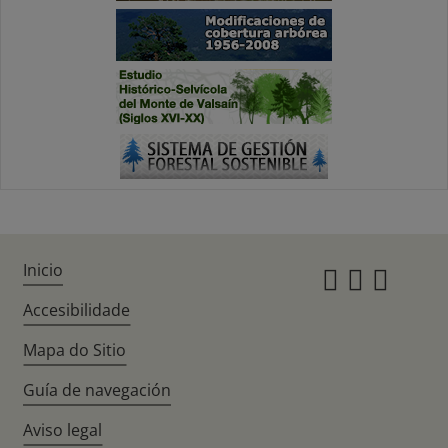
Inicio
Instagr
Twitte
Fac
Accesibilidade
Mapa do Sitio
Guía de navegación
Aviso legal