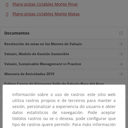
Plano pistas ciclables Monte Pinar
Plano pistas ciclables Monte Matas
Documentos
Recolección de setas en los Montes de Valsaín
Valsaín, Modelo de Gestión Sostenible
Valsaín, Sustainable Management in Practice
Memoria de Actividades 2019
Folleto Centro de Visitantes Valle de Valsaín-Boca del Asno.
General
Información sobre o uso de rastros: este sitio web
utiliza rastros propios e de terceiros para manter a
Accesos Directos
sesión, personalizar a experiencia do usuario e obter
datos estatísticos de navegación. Pode aceptar
tódolos rastros ou se o desexa, pode configurar que
tipo de rastros quere permitir. Para máis información