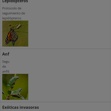
Lepidópteros
Protocolo de
seguimiento de
lepidópteros.
Anfibios
Seguimiento
de
anfibios
Exóticas invasoras