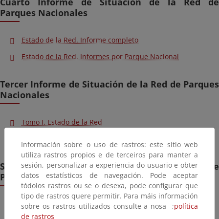
Cuarto Informe de Situación de la Red de
Parques Nacionales
Estado de la Red. Informe completo
Estado de la Red. Informes por Parque Nacional
Tercer Informe de Situación de la Red de Parques
Nacionales
Tomo I. Estado de la Red
Tomo II. Informes por Parque Nacional
Información sobre o uso de rastros: este sitio web
utiliza rastros propios e de terceiros para manter a
sesión, personalizar a experiencia do usuario e obter
Segundo Informe de Situación de la Red de
datos estatísticos de navegación. Pode aceptar
Parques Nacionales
tódolos rastros ou se o desexa, pode configurar que
tipo de rastros quere permitir. Para máis información
Tomo I. Estado de la Red
sobre os rastros utilizados consulte a nosa ;
política
de rastros